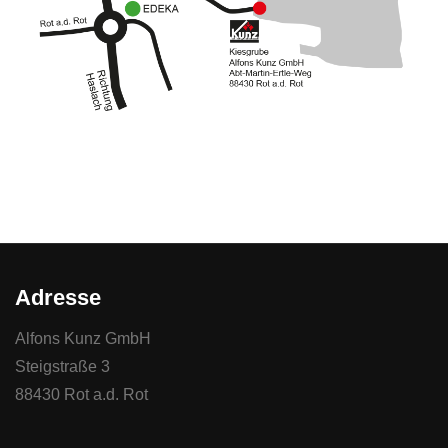
Adresse
Alfons Kunz GmbH
Steigstraße 3
88430 Rot a.d. Rot