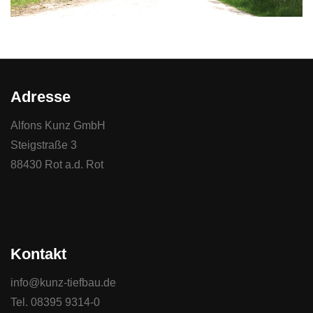
Adresse
Alfons Kunz GmbH
Steigstraße 3
88430 Rot a.d. Rot
Kontakt
info@kunz-tiefbau.de
Tel. 08395 9314-0